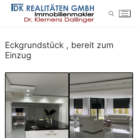
Skip
to
content
Search for:
Eckgrundstück , bereit zum
Einzug